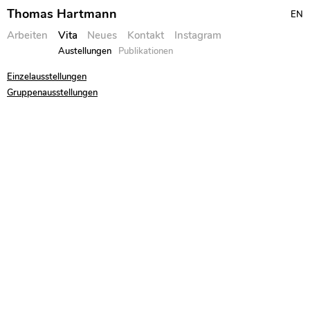
Thomas Hartmann
EN
Arbeiten
Vita
Neues
Kontakt
Instagram
Austellungen
Publikationen
Skip
Einzelausstellungen
to
Gruppenausstellungen
content