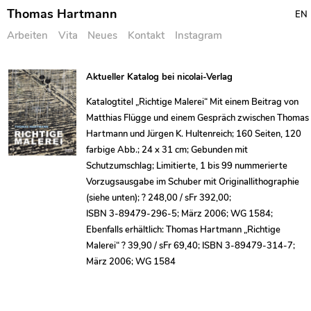
Thomas Hartmann
EN
Arbeiten
Vita
Neues
Kontakt
Instagram
Skip
Aktueller Katalog bei nicolai-Verlag
to
Katalogtitel „Richtige Malerei“ Mit einem Beitrag von
content
Matthias Flügge und einem Gespräch zwischen Thomas
Hartmann und Jürgen K. Hultenreich; 160 Seiten, 120
farbige Abb.; 24 x 31 cm; Gebunden mit
Schutzumschlag; Limitierte, 1 bis 99 nummerierte
Vorzugsausgabe im Schuber mit Originallithographie
(siehe unten); ? 248,00 / sFr 392,00;
ISBN 3-89479-296-5; März 2006; WG 1584;
Ebenfalls erhältlich: Thomas Hartmann „Richtige
Malerei“ ? 39,90 / sFr 69,40; ISBN 3-89479-314-7;
März 2006; WG 1584