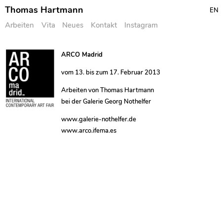
Thomas Hartmann
EN
Arbeiten
Vita
Neues
Kontakt
Instagram
Skip
ARCO Madrid
to
vom 13. bis zum 17. Februar 2013
content
Arbeiten von Thomas Hartmann
bei der Galerie Georg Nothelfer
www.galerie-nothelfer.de
www.arco.ifema.es