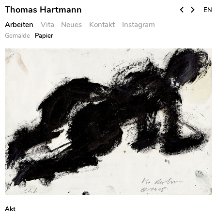
Thomas Hartmann
EN
Arbeiten
Vita
Neues
Kontakt
Instagram
Gemälde
Papier
Skip
to
content
Akt