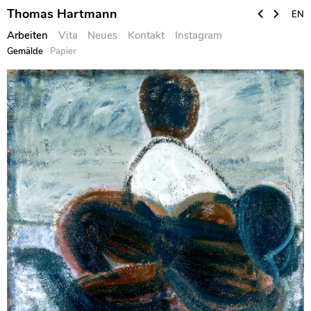
Thomas Hartmann
EN
Arbeiten
Vita
Neues
Kontakt
Instagram
Gemälde
Papier
Skip
to
content