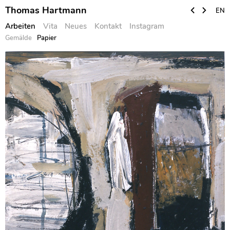
Thomas Hartmann
EN
Arbeiten
Vita
Neues
Kontakt
Instagram
Gemälde
Papier
Skip
to
content