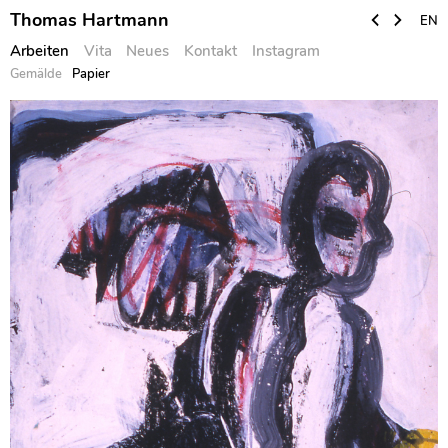
Thomas Hartmann
EN
Arbeiten
Vita
Neues
Kontakt
Instagram
Gemälde
Papier
Skip
to
content