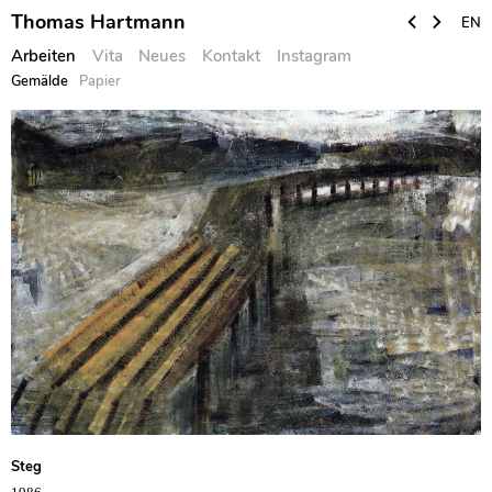
Thomas Hartmann
EN
Arbeiten
Vita
Neues
Kontakt
Instagram
Gemälde
Papier
Skip
to
content
Steg